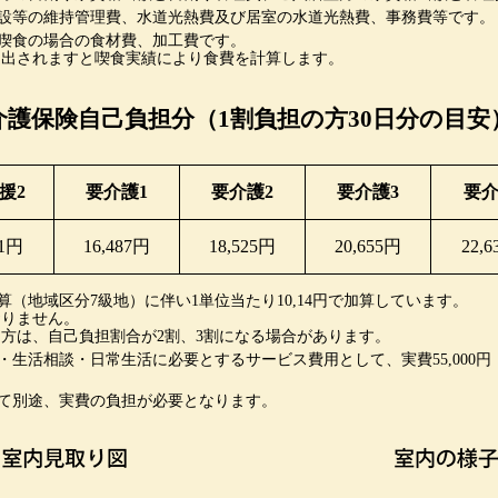
施設等の維持管理費、水道光熱費及び居室の水道光熱費、事務費等です。
0日喫食の場合の食材費、加工費です。
提出されますと喫食実績により食費を計算します。
介護保険自己負担分（1割負担の方30日分の目安
援2
要介護1
要介護2
要介護3
要介
21円
16,487円
18,525円
20,655円
22,
算（地域区分7級地）に伴い1単位当たり10,14円で加算しています。
おりません。
方は、自己負担割合が2割、3割になる場合があります。
・生活相談・日常生活に必要とするサービス費用として、実費55,000
じて別途、実費の負担が必要となります。