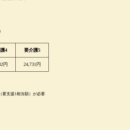
）
護4
要介護5
632円
24,731円
円（要支援1相当額）が必要